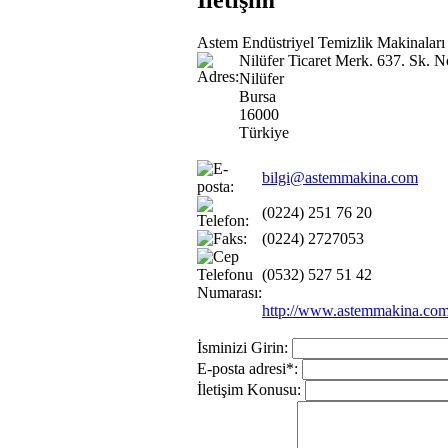
İletişim
Astem Endüstriyel Temizlik Makinaları
Nilüfer Ticaret Merk. 637. Sk. 
Nilüfer
Bursa
16000
Türkiye
bilgi@astemmakina.com
(0224) 251 76 20
(0224) 2727053
(0532) 527 51 42
http://www.astemmakina.co
İsminizi Girin:
E-posta adresi*:
İletişim Konusu: