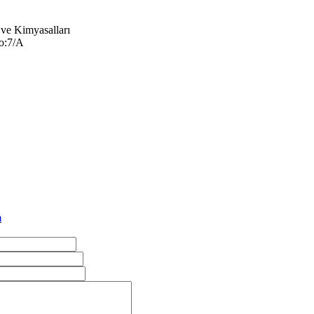
 ve Kimyasalları
No:7/A
m