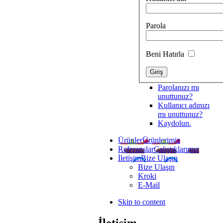
Parola
Beni Hatırla
Parolanızı mı
unuttunuz?
Kullanıcı adınızı
mı unuttunuz?
Kaydolun.
Ürünler
Ürünlerimiz
Referanslar
Çalıştıklarımız
İletişim
Bize Ulaşın
Bize Ulaşın
Kroki
E-Mail
Skip to content