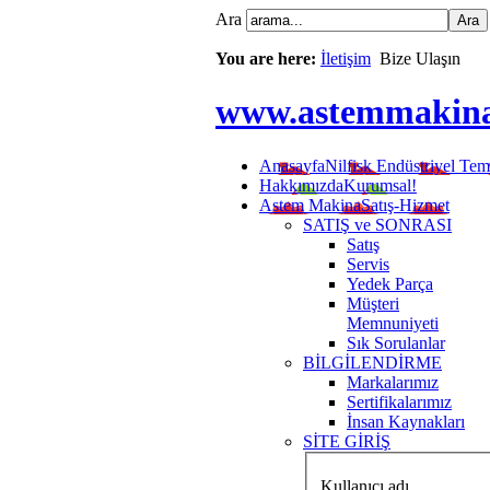
Ara
You are here:
İletişim
Bize Ulaşın
www.astemmakin
Anasayfa
Nilfisk Endüstriyel Tem
Hakkımızda
Kurumsal!
Astem Makina
Satış-Hizmet
SATIŞ ve SONRASI
Satış
Servis
Yedek Parça
Müşteri
Memnuniyeti
Sık Sorulanlar
BİLGİLENDİRME
Markalarımız
Sertifikalarımız
İnsan Kaynakları
SİTE GİRİŞ
Kullanıcı adı