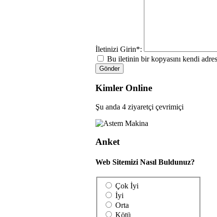
İletinizi Girin*:
Bu iletinin bir kopyasını kendi adre
Gönder
Kimler Online
Şu anda 4 ziyaretçi çevrimiçi
Anket
Web Sitemizi Nasıl Buldunuz?
Çok İyi
İyi
Orta
Kötü