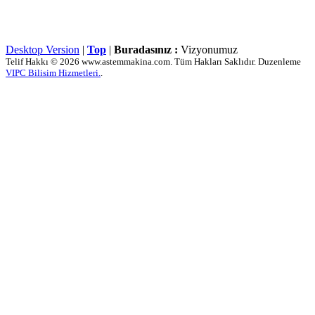
Desktop Version
|
Top
|
Buradasınız :
Vizyonumuz
Telif Hakkı © 2026 www.astemmakina.com. Tüm Hakları Saklıdır. Duzenleme
VIPC Bilisim Hizmetleri.
.