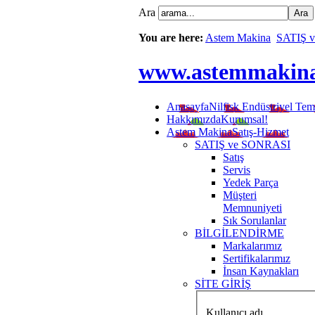
Ara
You are here:
Astem Makina
SATIŞ 
www.astemmakin
Anasayfa
Nilfisk Endüstriyel Tem
Hakkımızda
Kurumsal!
Astem Makina
Satış-Hizmet
SATIŞ ve SONRASI
Satış
Servis
Yedek Parça
Müşteri
Memnuniyeti
Sık Sorulanlar
BİLGİLENDİRME
Markalarımız
Sertifikalarımız
İnsan Kaynakları
SİTE GİRİŞ
Kullanıcı adı