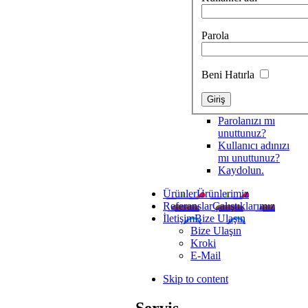
Parola
Beni Hatırla
Parolanızı mı
unuttunuz?
Kullanıcı adınızı
mı unuttunuz?
Kaydolun.
Ürünler
Ürünlerimiz
Referanslar
Çalıştıklarımız
İletişim
Bize Ulaşın
Bize Ulaşın
Kroki
E-Mail
Skip to content