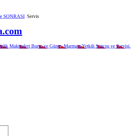
ve SONRASI
Servis
a.com
izlik Makineleri Bursa ve Güney Marmara Yetkili Satıcısı ve Servisi.