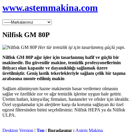
www.astemmakina.com
Nilfisk GM 80P
Her tür temizlik işi için tasarlanmış güçlü yapı.
Nilfisk GM 80P ağır işler için tasarlanmış hafif ve güçlü bir
makinedir. Bu güvenilir makine, temizlik profesyonellerinin
ihtiyacı olan kapasite ve dayanıklılığı sağlamak üzere
üretilmiştir. Geniş lastik tekerlekleriyle sağlam çelik bir taşıma
arabasına monte edilmiş makin
Sağlam alüminyum hazne makinenin hasar verilemez olmasını
sağlar ve özellikle zor ve ağır temizlik işlerine uygun hale getirir.
Üretim hatları, kimya/ilaç firmaları, hastaneler ve ofisler için idealdir.
Özel uygulamalar için alerjilere karşı da koruma sağlayan iki özel
egzost filtresinden birini seçebilirsiniz: Nilfisk HEPA ya da Nilfisk
ULPA.
Desktop Version
|
Top
|
Buradasınız :
Astem Makina