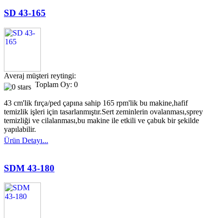
SD 43-165
Averaj müşteri reytingi:
Toplam Oy: 0
43 cm'lik fırça/ped çapına sahip 165 rpm'lik bu makine,hafif
temizlik işleri için tasarlanmıştır.Sert zeminlerin ovalanması,sprey
temizliği ve cilalanması,bu makine ile etkili ve çabuk bir şekilde
yapılabilir.
Ürün Detayı...
SDM 43-180