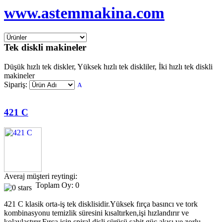
www.astemmakina.com
Tek diskli makineler
Düşük hızlı tek diskler, Yüksek hızlı tek diskliler, İki hızlı tek diskli
makineler
Sipariş:
421 C
Averaj müşteri reytingi:
Toplam Oy: 0
421 C klasik orta-iş tek disklisidir.Yüksek fırça basıncı ve tork
kombinasyonu temizlik süresini kısaltırken,işi hızlandırır ve
kolaylaştırır.Fırça için spiral dişli sürüşü,sabit güç akışı ve zorlu