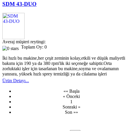
SDM 43-DUO
Averaj müşteri reytingi:
Toplam Oy: 0
İki hızlı bu makine,her çeşit zeminin kolay,etkili ve düşük maliyetli
bakımı için 190 ya da 380 rpm'lik iki seçeneğe sahiptir.Orta
zorluktaki işler için tasarlanan bu makine,soyma ve ovalamanın
yanısıra, yüksek hızlı sprey temizliği ya da cilalama işleri
Ürün Detayı...
«« Başla
« Önceki
1
Sonraki »
Son »»