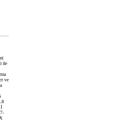
mi
 ile
urma
er ve
ya
6
.8
İ
7-
 X