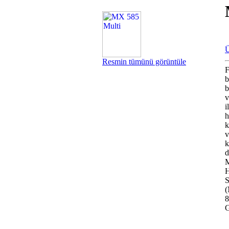
Ü
Resmin tümünü görüntüle
F
b
b
v
i
h
k
v
k
d