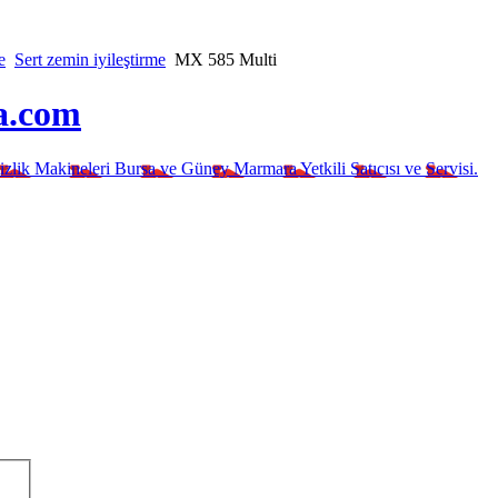
e
Sert zemin iyileştirme
MX 585 Multi
a.com
izlik Makineleri Bursa ve Güney Marmara Yetkili Satıcısı ve Servisi.