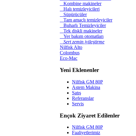
Kombine makineler
Halı temizleyicileri
Süpürücüler
Tam amaçlı temizleyiciler
Buharlı Temizleyiciler
Tek diskli makineler
Yer bakım otomatları
Sert zemin iyileştirme
Nilfisk Alto
Colombus
Eco-Mac
Yeni Eklenenler
Nilfisk GM 80P
Astem Makina
Satış
Referanslar
Servis
Ençok Ziyaret Edilenler
Nilfisk GM 80P
Faaliyetlerimiz