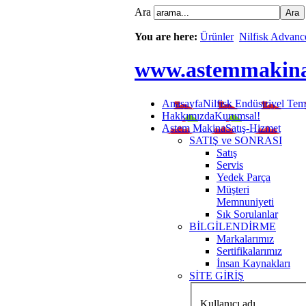
Ara
You are here:
Ürünler
Nilfisk Advanc
www.astemmakin
Anasayfa
Nilfisk Endüstriyel Tem
Hakkımızda
Kurumsal!
Astem Makina
Satış-Hizmet
SATIŞ ve SONRASI
Satış
Servis
Yedek Parça
Müşteri
Memnuniyeti
Sık Sorulanlar
BİLGİLENDİRME
Markalarımız
Sertifikalarımız
İnsan Kaynakları
SİTE GİRİŞ
Kullanıcı adı