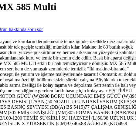
MX 585 Multi
rün hakkında soru sor
ayans ve karoların derinlemesine temizliğinde, özellikle derz aralarında
asit bir tek geçişle temizliği mümkün kılar. Makine ile 83 barlık soğuk
asınçlı su yüzeye püskürtülür ve hemen arkasından yüzeydeki kalıntılar
akumlanarak kuru ve temiz bir zemin elde edilir. Basit bir aparat değişi
le MX 585 MULTI etkili bir halı temizleyicisine dönüşür. MX 585 Multi
em sert hem de yumuşak zeminlerde temizlik “İki makine-birarada”
onsepti ile yatırım ve işletme maliyetlerinde tasarruf Otomatik su dold
e boşaltma özelliği bölünmeksizin sürekli çalışma Büyük arka tekerlekl
ablo sarma özelliği ile kolay taşıma ve depolama Sert zemin ile halı ve
öşeme temizliğinde gereken farklı basınç için kolay ayar FİŞ TİPİEU
MOTOR GÜCÜ (W)2990 BORU UCUNDAKİ EMİŞ GÜCÜ (W)39
HAVA DEBISI (L/SAN.)50 NOZUL UCUNDAKİ VAKUM (KPA)33
SES BASINÇ SEVİYESİ (DB(A) BS 5415)77 ÇALIŞMA GENİŞLİĞ
(MM)305 EMİŞ GENİŞLİĞİ (MM)305 POMPA BASINCI (BAR/PSI)
83/100-1200 TEMİZ SU/KİRLİ SU HAZNESİ (L)50/38 UZUNLUK
GENİŞLİK X YÜKSEKLİK (CM)97x46x88 AĞIRLIK (KG)49.9