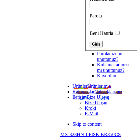
Parola
Beni Hatırla
Parolanızı mı
unuttunuz?
Kullanıcı adınızı
mı unuttunuz?
Kaydolun.
Ürünler
Ürünlerimiz
Referanslar
Çalıştıklarımız
İletişim
Bize Ulaşın
Bize Ulaşın
Kroki
E-Mail
Skip to content
MX 328H
NILFISK BR850CS